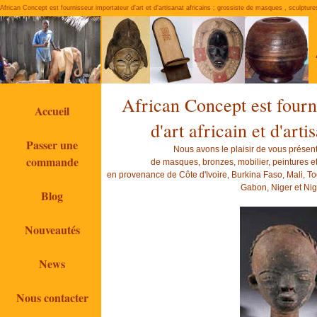
African Concept est fournisseur importateur d'art et d'artisanat africains ; grossiste de masques , sculptur
African Concept est fourn
Accueil
d'art africain et d'art
Passer une
Nous avons le plaisir de vous présen
commande
de masques, bronzes, mobilier, peintures et 
en provenance de Côte d'Ivoire, Burkina Faso, Mali,
Gabon, Niger et Nig
Blog
Nouveautés
News
Nous contacter