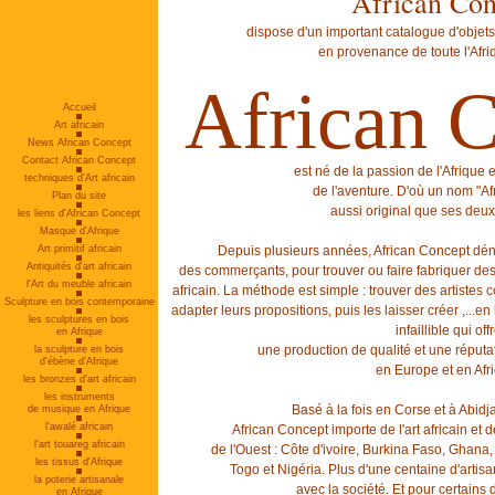
African Con
dispose d'un important catalogue d'objets d
en provenance de toute l'Afri
African 
Accueil
Art africain
News African Concept
Contact African Concept
est né de la passion de l'Afrique e
techniques d'Art africain
de l'aventure. D'où un nom "Af
Plan du site
aussi original que ses deux
les liens d'African Concept
Masque d'Afrique
Art primitif africain
Depuis plusieurs années, African Concept déni
Antiquités d'art africain
des commerçants, pour trouver ou faire fabriquer des 
l'Art du meuble africain
africain. La méthode est simple : trouver des artiste
Sculpture en bois contemporaine
adapter leurs propositions, puis les laisser créer ,..
les sculptures en bois
infaillible qui off
en Afrique
une production de qualité et une réputati
la sculpture en bois
d'ébène d'Afrique
en Europe et en Afr
les bronzes d'art africain
les instruments
Basé à la fois en Corse et à Abidja
de musique en Afrique
l'awalé africain
African Concept importe de l'art africain et de
l'art touareg africain
de l'Ouest : Côte d'ivoire, Burkina Faso, Ghana
les tissus d'Afrique
Togo et Nigéria. Plus d'une centaine d'artis
la poterie artisanale
avec la société. Et pour certains
en Afrique