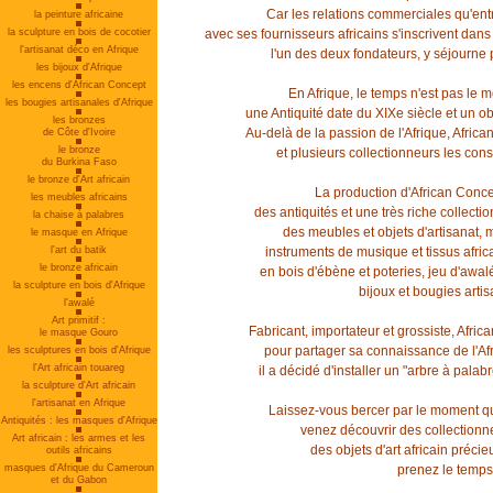
Car les relations commerciales qu'ent
la peinture africaine
la sculpture en bois de cocotier
avec ses fournisseurs africains s'inscrivent dan
l'artisanat déco en Afrique
l'un des deux fondateurs, y séjourne 
les bijoux d'Afrique
les encens d'African Concept
En Afrique, le temps n'est pas le
les bougies artisanales d'Afrique
une Antiquité date du XIXe siècle et un o
les bronzes
Au-delà de la passion de l'Afrique, African
de Côte d'Ivoire
le bronze
et plusieurs collectionneurs les con
du Burkina Faso
le bronze d'Art africain
La production d'African Concep
les meubles africains
des antiquités et une très riche collecti
la chaise à palabres
des meubles et objets d'artisanat,
le masque en Afrique
l'art du batik
instruments de musique et tissus afric
le bronze africain
en bois d'ébène et poteries, jeu d'awalé
la sculpture en bois d'Afrique
bijoux et bougies artis
l'awalé
Art primitif :
Fabricant, importateur et grossiste, Afric
le masque Gouro
pour partager sa connaissance de l'Afriq
les sculptures en bois d'Afrique
l'Art africain touareg
il a décidé d'installer un "arbre à palabr
la sculpture d'Art africain
l'artisanat en Afrique
Laissez-vous bercer par le moment q
Antiquités : les masques d'Afrique
venez découvrir des collectionn
Art africain : les armes et les
des objets d'art africain précie
outils africains
masques d'Afrique du Cameroun
prenez le temps
et du Gabon