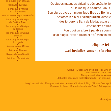
le meuble d'art africain
Quelques masques africains décryptés, tel l
l'artisanat d'Afrique
ou le
masque heaume Janus
le masque d'Afrique
de Côte d'Ivoire
Sculptures avec un magnifique
Eros du Bénin
e
le masque d'Afrique de Guinée
Art africain d'hier et d'aujourd'hui avec 
les masques d'Afrique
des forgerons Bara de Madagascar
et 
du Burkina Faso
d'
Art abstrait afric
les masques d'Afrique
du Congo
Pourquoi un arbre à palabres co
les masques d'Afrique
d'un blog sur l'art africain
et d'où vient la 
du Mali
les masques d'Afrique
du Nigéria
cliquez ici
le masque en Afrique
...et installez-vous sur la ch
Artisanat Africain
Règles du jeu d'Awalé
Peinture d'Art africain
Afrique
-
Musée Arts Premiers
-
les Arts 
Arts Premiers
-
Arts af
Masques africains
-
Masques 
Statuettes africaines
-
hotel Normandie
-
art masque 
blog
!
art africain
!
Masques africains
!
Armes africaines
!
Blog d'African Concept
Couteau du Zaire
!
Statuette bembe du Zaire
!
Art forgero
Mise à jou