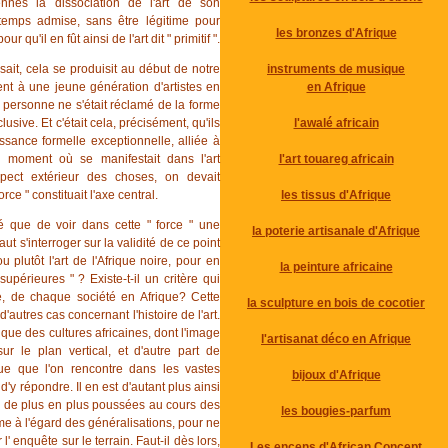
ennes la dissociation de l'art de son
temps admise, sans être légitime pour
les bronzes d'Afrique
r qu'il en fût ainsi de l'art dit " primitif ".
sait, cela se produisit au début de notre
instruments de musique
ment à une jeune génération d'artistes en
en Afrique
 personne ne s'était réclamé de la forme
usive. Et c'était cela, précisément, qu'ils
l'awalé africain
issance formelle exceptionnelle, alliée à
u moment où se manifestait dans l'art
l'art touareg africain
spect extérieur des choses, on devait
rce " constituait l'axe central.
les tissus d'Afrique
é que de voir dans cette " force " une
la poterie artisanale d'Afrique
aut s'interroger sur la validité de ce point
u plutôt l'art de l'Afrique noire, pour en
la peinture africaine
supérieures " ? Existe-t-il un critère qui
e, de chaque société en Afrique? Cette
la sculpture en bois de cocotier
autres cas concernant l'histoire de l'art.
ique des cultures africaines, dont l'image
l'artisanat déco en Afrique
r le plan vertical, et d'autre part de
ique que l'on rencontre dans les vastes
bijoux d'Afrique
'y répondre. Il en est d'autant plus ainsi
es de plus en plus poussées au cours des
les bougies-parfum
me à l'égard des généralisations, pour ne
l' enquête sur le terrain. Faut-il dès lors,
Les encens d'African Concept