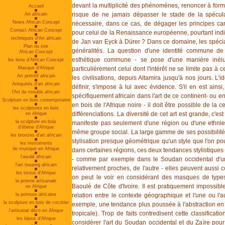
devant la multiplicité des phénomènes, renoncer à formu
Accueil
risque de ne jamais dépasser le stade de la spécula
Art africain
News African Concept
nécessaire, dans ce cas, de dégager les principes cara
Contact African Concept
pour celui de la Renaissance européenne, pourtant indivi
techniques d'Art africain
de Jan van Eyck à Dürer ? Dans ce domaine, les spécial
Plan du site
généralités. La question d'une identité commune de 
African Concept
esthétique commune - se pose d'une manière inéluc
les liens d'African Concept
Masque d'Afrique
particulièrement celui dont l'intérêt ne se limite pas à
Art primitif africain
les civilisations, depuis Altamira jusqu'à nos jours. L'ide
Antiquités d'art africain
définir, s'impose à lui avec évidence. S'il en est ainsi
l'Art du meuble africain
spécifiquement africain dans l'art de ce continent- ou e
Sculpture en bois contemporaine
en bois de l'Afrique noire - il doit être possible de la c
les sculptures en bois
différenciations. La diversité de cet art est grande, c'es
en Afrique
la sculpture en bois
manifeste pas seulement d'une région ou d'une ethnie à
d'ébène d'Afrique
même groupe social. La large gamme de ses possibilit
les bronzes d'art africain
stylisation presque géométrique qu'un style que l'on pour
les instruments
de musique en Afrique
dans certaines régions, ces deux tendances stylistique
l'awalé africain
- comme par exemple dans le Soudan occidental d'un c
l'art touareg africain
relativement proches, de l'autre - elles peuvent aussi
les tissus d'Afrique
on peut le voir en considérant des masques de type
la poterie artisanale
Baoulé de Côte d'Ivoire. Il est pratiquement impossible 
en Afrique
la peinture africaine
relation entre le contexte géographique et l'une ou l'au
la sculpture en bois de cocotier
exemple, une tendance plus poussée à l'abstraction en 
l'artisanat déco en Afrique
tropicale). Trop de faits contredisent cette classificatio
les bijoux d'Afrique
considérer l'art du Soudan occidental et du Zaïre pou