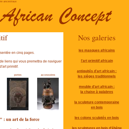
aire ancestraux
tif
Nos galeries
les masques africains
résentée en cinq pages.
l'art primitif africain
de liens qui vous premettra de naviguer
art primitif.
antiquités d'art africain :
portes
accessoires
les sièges traditionnels
meuble d'art africain :
la chaise à palabres
la sculpture contemporaine
en bois
" : un art de la force
les colons sculptés en bois
les sculptures en bois d'ébène