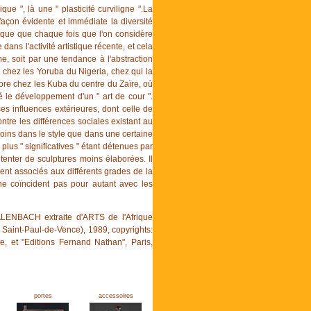
que ", là une " plasticité curviligne ".La
façon évidente et immédiate la diversité
rque que chaque fois que l'on considère
dans l'activité artistique récente, et cela
, soit par une tendance à l'abstraction
, chez les Yoruba du Nigeria, chez qui la
ore chez les Kuba du centre du Zaïre, où
 le développement d'un " art de cour ".
es influences extérieures, dont celle de
contre les différences sociales existant au
oins dans le style que dans une certaine
s plus " significatives " étant détenues par
ntenter de sculptures moins élaborées. Il
ent associés aux différents grades de la
 ne coïncident pas pour autant avec les
ALENBACH extraite d'ARTS de l'Afrique
 Saint-Paul-de-Vence), 1989, copyrights:
e, et "Editions Fernand Nathan", Paris,
portes
accessoires