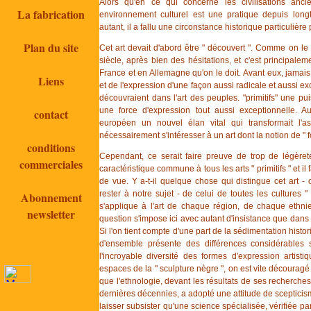
Alors qu'en ce qui concerne les civilisations anci
La fabrication
environnement culturel est une pratique depuis long
autant, il a fallu une circonstance historique particulière pou
Plan du site
Cet art devait d'abord être " découvert ". Comme on le 
siècle, après bien des hésitations, et c'est principale
France et en Allemagne qu'on le doit. Avant eux, jamais
Liens
et de l'expression d'une façon aussi radicale et aussi excl
découvraient dans l'art des peuples. "primitifs" une pu
une force d'expression tout aussi exceptionnelle. A
contact
européen un nouvel élan vital qui transformait l'a
nécessairement s'intéresser à un art dont la notion de " fo
conditions
Cependant, ce serait faire preuve de trop de légèret
commerciales
caractéristique commune à tous les arts " primitifs " et il f
de vue. Y a-t-il quelque chose qui distingue cet art - o
rester à notre sujet - de celui de toutes les cultures " 
Abonnement
s'applique à l'art de chaque région, de chaque ethni
newsletter
question s'impose ici avec autant d'insistance que dans d'
Si l'on tient compte d'une part de la sédimentation histor
d'ensemble présente des différences considérables su
l'incroyable diversité des formes d'expression artist
espaces de la " sculpture nègre ", on est vite découragé d
que l'ethnologie, devant les résultats de ses recherch
dernières décennies, a adopté une attitude de scepticis
laisser subsister qu'une science spécialisée, vérifiée par 