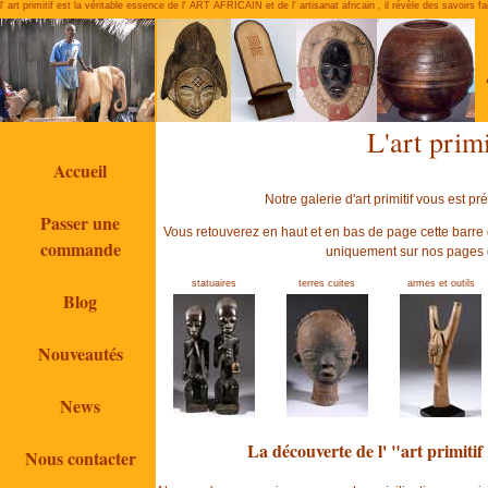
l' art primitif est la véritable essence de l' ART AFRICAIN et de l' artisanat africain , il révèle des savoirs f
L'art primi
Accueil
Notre galerie d'art primitif vous est p
Passer une
Vous retouverez en haut et en bas de page cette barre 
commande
uniquement sur nos pages d'
statuaires
terres cuites
armes et outils
Blog
Nouveautés
News
La découverte de l' "art primitif 
Nous contacter