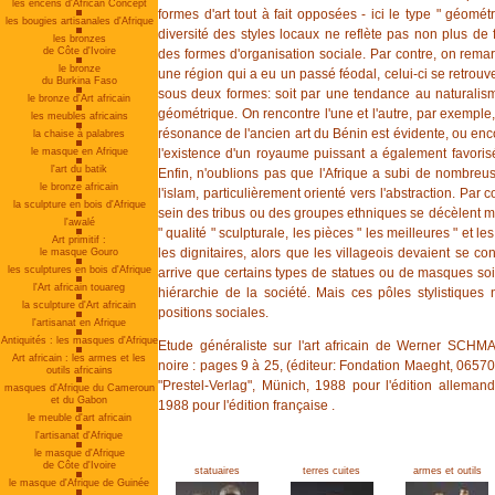
les encens d'African Concept
formes d'art tout à fait opposées - ici le type " géométri
les bougies artisanales d'Afrique
diversité des styles locaux ne reflète pas non plus de 
les bronzes
de Côte d'Ivoire
des formes d'organisation sociale. Par contre, on rema
le bronze
une région qui a eu un passé féodal, celui-ci se retrouve 
du Burkina Faso
sous deux formes: soit par une tendance au naturalisme
le bronze d'Art africain
géométrique. On rencontre l'une et l'autre, par exemple
les meubles africains
résonance de l'ancien art du Bénin est évidente, ou enc
la chaise à palabres
le masque en Afrique
l'existence d'un royaume puissant a également favorisé
l'art du batik
Enfin, n'oublions pas que l'Afrique a subi de nombreus
le bronze africain
l'islam, particulièrement orienté vers l'abstraction. Par 
la sculpture en bois d'Afrique
sein des tribus ou des groupes ethniques se décèlent m
l'awalé
" qualité " sculpturale, les pièces " les meilleures " et le
Art primitif :
les dignitaires, alors que les villageois devaient se co
le masque Gouro
les sculptures en bois d'Afrique
arrive que certains types de statues ou de masques soi
l'Art africain touareg
hiérarchie de la société. Mais ces pôles stylistiques
la sculpture d'Art africain
positions sociales.
l'artisanat en Afrique
Antiquités : les masques d'Afrique
Etude généraliste sur l'art africain de Werner SCHM
Art africain : les armes et les
noire : pages 9 à 25, (éditeur: Fondation Maeght, 06570
outils africains
"Prestel-Verlag", Münich, 1988 pour l'édition allemand
masques d'Afrique du Cameroun
et du Gabon
1988 pour l'édition française .
le meuble d'art africain
l'artisanat d'Afrique
le masque d'Afrique
de Côte d'Ivoire
statuaires
terres cuites
armes et outils
le masque d'Afrique de Guinée