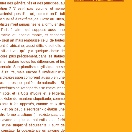
ler des généralités et des principes, au
tion ? N' est-il pas légitime, et même
ctéristiques d'un art, comme on l'a fait
dualisé à l'extrême, de Giotto au Titien,
istes n'ont jamais hésité à formuler des
l'art africain - qui suppose aussi une
table et incontournable, et concerne
 ce seul art mais embrasse celui de toutes
ntité africaine, aussi difficile soit-elle à
, s'il est vrai qu'il y a quelque chose de
ncore, plus précisément, dans les statues
erner malgré toutes les différences et les
t certain. Son pluralisme stylistique ne se
 l'autre, mais encore à l'intérieur d'un
és d'expression comprend aussi bien une
rait presque qualifier de naturaliste. Si,
s extrêmes peuvent parfois se chevaucher
ôté, et la Côte d'Ivoire et le Nigeria,
 coexister de manière stupéfiante, comme
s tout à fait opposés, comme ceux des
- et on peut le regretter - d'établir une
tre forme artistique (il n'existe pas, par
savane, ou plus de naturalisme en forêt
n d'une simplicité séduisante. Il suffit de
r constater la coexistence en savane de